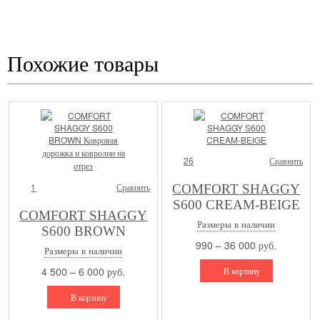
* Услуга примерки бесплатная в том случае, если Вы покупаете 1 из ковров
Похожие товары
26
Сравнить
1
Сравнить
COMFORT SHAGGY
S600 CREAM-BEIGE
COMFORT SHAGGY
Размеры в наличии
S600 BROWN
990 – 36 000 руб.
Ковровая дорожка и
Размеры в наличии
ковролин на отрез
4 500 – 6 000 руб.
В корзину
В корзину