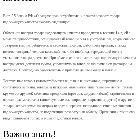
В ст. 25 Закона РФ «О защите прав потребителей» в части возврата товара
надлежащего качества сказано следующее:
Обмен или возврат товара надлежащего качества проводится в течение 14 дней с
момента приобретения, если указанный товар не был в употреблении, сохранены его
товарный вид, потребительские свойства, пломбы, фабричные ярлыки, а также
имеется товарный чек или кассовый чек либо иной подтверждающий оплату
указанного товара документ. При обмене или возврате товара надлежащего качества
возвращается денежная сумма, уплаченную за товар, за исключением расходов на
доставку. Необходимо самостоятельно привезти данный ковер в магазин.
Текстильные товары (хлопчатобумажные, льняные, шёлковые, шерстяные и
синтетические ткани, товары из нетканых материалов типа тканей — ленты, тесьма,
кружево и другие); кабельная продукция (провода, шнуры, кабели); строительные и
отделочные материалы (линолеум, пленка, ковровые покрытия и другие) и другие
товары, отпускаемые на метраж входят в перечень непродовольственных товаров
надлежащего качества, не подлежащих возврату или обмену. Претензии к внешнему
виду принимают только в момент доставки товара.
Важно знать!