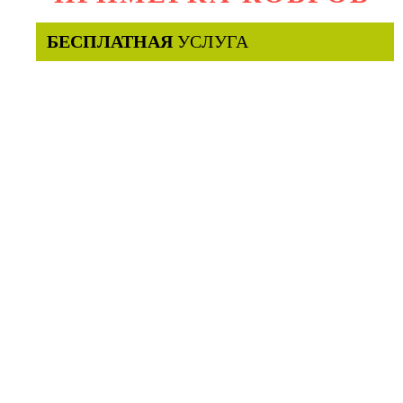
БЕСПЛАТНАЯ
УСЛУГА
Выбираете 2 любых ковра
на нашем сайте
Наши экспедиторы
привозят их к Вам домой