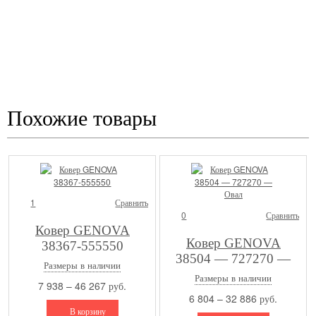
Выбираете лучший ковер
и оплачиваете
* Услуга примерки бесплатная в том случае, если Вы покупаете 1 из ковров
Похожие товары
1
Сравнить
0
Сравнить
Ковер GENOVA
Ковер GENOVA
38367-555550
38504 — 727270 —
Размеры в наличии
Овал
Размеры в наличии
7 938 – 46 267 руб.
6 804 – 32 886 руб.
В корзину