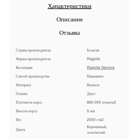
Характеристики
Описание
Отзывы
Страна-производитель
Бельгия
Фирма-производитель
Ragolle
Коллекция
Ragolle Genova
Способ производства
Машинное
Материал
Вискоза
Основа
Джут
Плотность ворса
860 000 точек/м2
Высота ворса
5 мм
Вес
2000 г/м2
Коричневый,
Цвета
золотистый