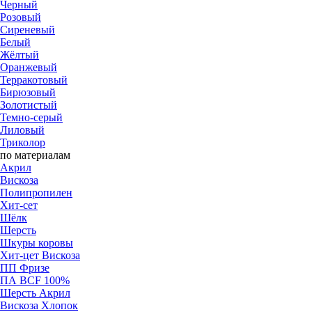
Черный
Розовый
Cиреневый
Белый
Жёлтый
Оранжевый
Терракотовый
Бирюзовый
Золотистый
Темно-серый
Лиловый
Триколор
по материалам
Акрил
Вискоза
Полипропилен
Хит-сет
Шёлк
Шерсть
Шкуры коровы
Хит-цет Вискоза
ПП Фризе
ПА BCF 100%
Шерсть Акрил
Вискоза Хлопок