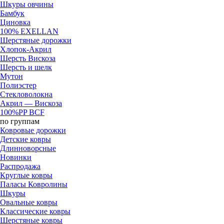
Шкуры овчины
Бамбук
Циновка
100% EXELLAN
Шерстяные дорожки
Хлопок-Акрил
Шерсть Вискоза
Шерсть и шелк
Мутон
Полиэстер
Стекловолокна
Акрил — Вискоза
100%PP BCF
по группам
Ковровые дорожки
Детские ковры
Длинноворсные
Новинки
Распродажа
Круглые ковры
Паласы Ковролины
Шкуры
Овальные ковры
Классические ковры
Шерстяные ковры