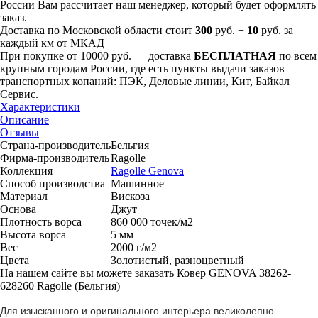
России Вам рассчитает наш менеджер, который будет оформлять
заказ.
Доставка по Московской области стоит
300
руб. +
10
руб. за
каждый км от МКАД
При покупке от 10000 руб. — доставка
БЕСПЛАТНАЯ
по всем
крупным городам России, где есть пункты выдачи заказов
транспортных копаний: ПЭК, Деловые линии, Кит, Байкал
Сервис.
Характеристики
Описание
Отзывы
Страна-производитель
Бельгия
Фирма-производитель
Ragolle
Коллекция
Ragolle Genova
Способ производства
Машинное
Материал
Вискоза
Основа
Джут
Плотность ворса
860 000 точек/м2
Высота ворса
5 мм
Вес
2000 г/м2
Цвета
Золотистый, ​разноцветный
На нашем сайте вы можете заказать Ковер GENOVA 38262-
628260 Ragolle (Бельгия)
Для изысканного и оригинального интерьера великолепно