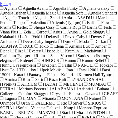
Бренд
Agnella
Agnella Avanti
Agnella Funky
Agnella Galaxy
Agnella Isfahan
Agnella Magic
Agnella Soft
Agnella Standard
Agnella Touch
Algan
Zeus
Arda
ASADU
Mardan
Peru
Tempo
Valentino
Artemis (Турция)
Balta
Flow
Prisma
Reflex
Sherpa Cosy
Carina Rugs
Larina
Tesla
Viana Plus
Zela
Carpet
Arius
Aruba
Gold Shaggy
Kalahari
Loft
Void
Dekosif
Devos Caby
Devos Caby
Ambiance
Devos Caby Imperia
Doruk
Moda
Durkar
ALANYA
RUBI
Tokio
Elena
Amanis Lux
Amber
Elena
Eliza
Everest
Isabella
Kremlin
Madalyon
Platinium Турция
Ritim
Sanat Viscon
Sardes
elisa rugs
elegance
Erdenet
CHINGGIS
Hunnu
Hunnu Relief
Hunnu Сувенирный
Erkaplan
Fashn
NAPOLI
Topkapi
Hwit Co. LTD
Joy
Ipek Mekik
Iran
Farsi 1200
Farsi
1500
Karat
Fantasy
Felix
Kolibri
Karmen Hali Турция
Armina
Rim
Safir
Koza Hali
LYSANDRA HALI
(Турция)
ATRIUM
HADAT
MEHENDI
MUMBAI
PETRA
Merinos Россия
ALABAMA
Atlantis
Buhara
Colizey
Comfort Shaggy
Crystal
Futura
Gavana
GRAFF
Laguna
LIMAN
Miranda
MONTANA
Naturel
Olympos
Ostin
PALERMO
Rio
Silver
SIRIUS
SOFIA
Sofit
Valencia Deluxe
Каир
Merinos Турция
BABIL
BELIZE
MARVEL
Star
Uvita
WISTON
Milat
Elexsus Olimpos
JOLI
Olimpos
PERLA
Vera