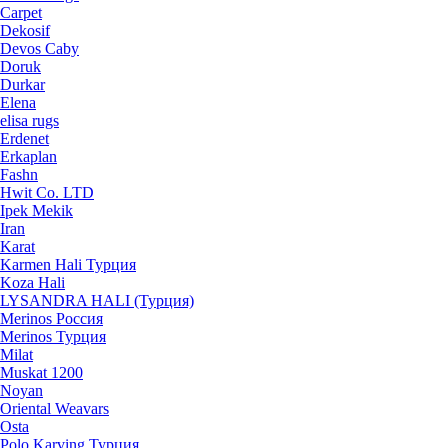
Carpet
Dekosif
Devos Caby
Doruk
Durkar
Elena
elisa rugs
Erdenet
Erkaplan
Fashn
Hwit Co. LTD
Ipek Mekik
Iran
Karat
Karmen Hali Турция
Koza Hali
LYSANDRA HALI (Турция)
Merinos Россия
Merinos Турция
Milat
Muskat 1200
Noyan
Oriental Weavars
Osta
Polo Karving Турция