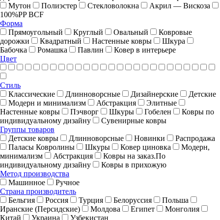
Мутон
Полиэстер
Стекловолокна
Акрил — Вискоза
100%PP BCF
Форма
Прямоугольный
Круглый
Овальный
Ковровые
дорожки
Квадратный
Настенные ковры
Шкура
Бабочка
Ромашка
Павлин
Ковер в интерьере
Цвет
Стиль
Классические
Длинноворсные
Дизайнерские
Детские
Модерн и минимализм
Абстракция
Элитные
Настенные ковры
Пэчворг
Шкуры
Гобелен
Ковры по
индивидуальному дизайну
Cувенирные ковры
Группы товаров
Детские ковры
Длинноворсные
Новинки
Распродажа
Паласы Ковролины
Шкуры
Ковер циновка
Модерн,
минимализм
Абстракция
Ковры на заказ.По
индивидуальному дизайну
Ковры в прихожую
Метод производства
Машинное
Ручное
Страна производитель
Бельгия
Россия
Турция
Белоруссия
Польша
Иранские (Персидские)
Молдова
Египет
Монголия
Китай
Украина
Узбекистан