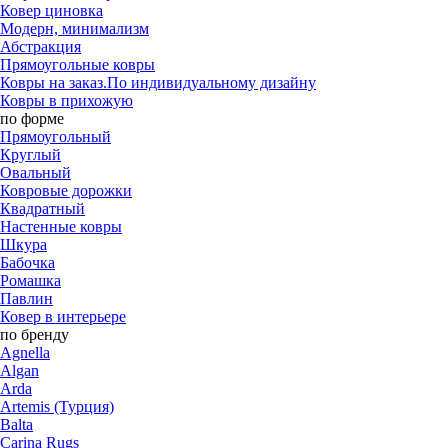
Ковер циновка
Модерн, минимализм
Абстракция
Прямоугольные ковры
Ковры на заказ.По индивидуальному дизайну
Ковры в прихожую
по форме
Прямоугольный
Круглый
Овальный
Ковровые дорожки
Квадратный
Настенные ковры
Шкура
Бабочка
Ромашка
Павлин
Ковер в интерьере
по бренду
Agnella
Algan
Arda
Artemis (Турция)
Balta
Carina Rugs