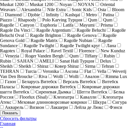
Muskat 1200
Muskat 1200
Noyan
NOYAN
Oriental
Weavars
Alexandria
Nile Extra
Sonic Kids
Osta
Bloom
Diamond
Djobie
Infinity
Kashqai
Metro
Patina
Piazzo
Rhapsody
Polo Karving Турция
Qum
Qum
Ragolle
Canyon
Euphoria
Latifa
Mayumi
Prisma
Ragole Da Vinci
Ragolle Argentium
Ragolle Beluchi
Ragolle
Beluchi Oval
Ragolle Brighton
Ragolle Genova
Ragolle
Genova Gold
Ragolle Matrix
Ragolle Nubian
Ragolle
Sundance
Ragolle Twilight
Ragolle Twilight круг
Лана
Ragotex
Royal Palace
Ravel Textil
Florence
New Kunduz
Venezia
Roger Vanden Bergh
Qum
Tiffany
Rubin
Rubin
SAHAN
AMELI
Sanat Hali Турция
Delux
Sheikh
Sheikh
Shiraz
Ковер Shiraz
Sirma
Tehran
TEHRAN
Turcia
Veronika
Ascona
Flat
Vella
Weverij
Van Den Broucke
Riva
Wolli
Wolli
Авалон
Rimma Lux
Газон
Беларусь Витебск
Версаль Витебск
Витебск
Паласы
Ковровые дорожки Витебск
Ковровые дорожки
шагги Витебск
Сиреневая Дымка
Шегги Витебск
Белка
Россия
Floorlux (Sisal)
Клеопатра
Кавалли
Клеопатра
Атекс
Меховые длинноворсовые коврики
Шкура
Сигура
Акварель
Визион
Лакшери
Лейла де Люкс
Фэнси
Показать
Сбросить фильтры
Главная