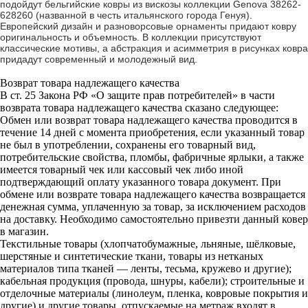
подойдут бельгийские ковры из вискозы коллекции Genova 38262-
628260 (названной в честь итальянского города Генуя).
Европейский дизайн и разноворсовые орнаменты придают ковру
оригинальность и объемность. В коллекции присутствуют
классические мотивы, а абстракция и асимметрия в рисунках ковра
придадут современный и молодежный вид.
Возврат товара надлежащего качества
В ст. 25 Закона РФ «О защите прав потребителей» в части
возврата товара надлежащего качества сказано следующее:
Обмен или возврат товара надлежащего качества проводится в
течение 14 дней с момента приобретения, если указанный товар
не был в употреблении, сохранены его товарный вид,
потребительские свойства, пломбы, фабричные ярлыки, а также
имеется товарный чек или кассовый чек либо иной
подтверждающий оплату указанного товара документ. При
обмене или возврате товара надлежащего качества возвращается
денежная сумма, уплаченную за товар, за исключением расходов
на доставку. Необходимо самостоятельно привезти данный ковер
в магазин.
Текстильные товары (хлопчатобумажные, льняные, шёлковые,
шерстяные и синтетические ткани, товары из нетканых
материалов типа тканей — ленты, тесьма, кружево и другие);
кабельная продукция (провода, шнуры, кабели); строительные и
отделочные материалы (линолеум, пленка, ковровые покрытия и
другие) и другие товары, отпускаемые на метраж входят в