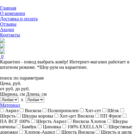
Главная
О компании
Доставка и оплата
Отзывы
Акции
Контакты
0
Карантин - повод выбрать ковёр! Интернет-магазин работает в
штатном режиме. *Шоу-рум на карантине.
поиск по параметрам
Цена, руб.
от
руб.
до
руб.
Ширина, см
Длина, см
x
Материал
Акрил
Вискоза
Полипропилен
Хит-сет
Шёлк
Шерсть
Шкуры коровы
Хит-цет Вискоза
ПП Фризе
ПА BCF 100%
Шерсть Акрил
Вискоза Хлопок
Шкуры
овчины
Бамбук
Циновка
100% EXELLAN
Шерстяные
дорожки
Хлопок-Акрил
Шерсть Вискоза
Шерсть и шелк