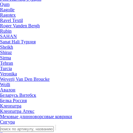
Qum
Ragolle
Ragotex
Ravel Textil
Roger Vanden Bergh
Rubin
SAHAN
Sanat Hali Турция
Sheikh
Shiraz
Sirma
Tehran
Turcia
Veronika
Weverij Van Den Broucke
Wolli
Авалон
Беларусь Витебск
Белка Россия
Клеопатра
Клеопатра Атекс
Меховые длинноворсовые коврики
Сигура