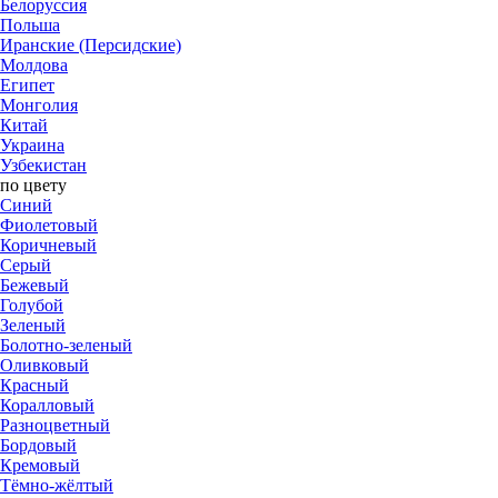
Белоруссия
Польша
Иранские (Персидские)
Молдова
Египет
Монголия
Китай
Украина
Узбекистан
по цвету
Синий
Фиолетовый
Коричневый
Серый
Бежевый
Голубой
Зеленый
Болотно-зеленый
Оливковый
Красный
Коралловый
​Разноцветный
Бордовый
Кремовый
Тёмно-жёлтый