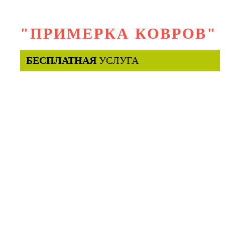
"ПРИМЕРКА КОВРОВ"
БЕСПЛАТНАЯ
УСЛУГА
Выбираете 2 любых ковра
на нашем сайте
Наши экспедиторы
привозят их к Вам домой