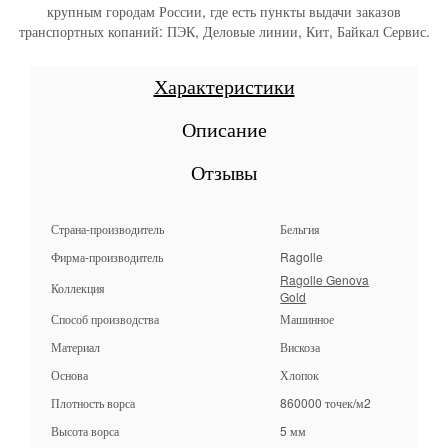
крупным городам России, где есть пункты выдачи заказов
транспортных копаний: ПЭК, Деловые линии, Кит, Байкал Сервис.
Характеристики
Описание
Отзывы
Страна-производитель
Бельгия
Фирма-производитель
Ragolle
Ragolle Genova
Коллекция
Gold
Способ производства
Машинное
Материал
Вискоза
Основа
Хлопок
Плотность ворса
860000 точек/м2
Высота ворса
5 мм