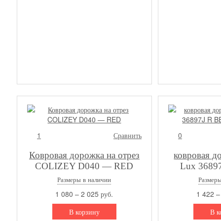
1
Сравнить
0
Ковровая дорожка на отрез
ковровая д
COLIZEY D040 — RED
Lux 36897
D.
Размеры в наличии
Размеры
1 080 – 2 025 руб.
1 422 –
В корзину
В к