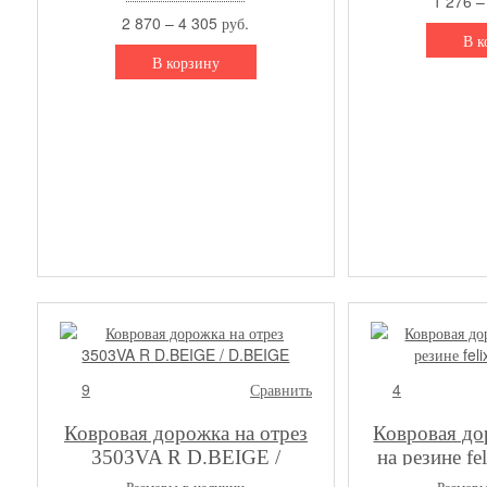
1 276 –
2 870 – 4 305 руб.
В к
В корзину
9
Сравнить
4
Ковровая дорожка на отрез
Ковровая до
3503VA R D.BEIGE /
на резине f
D.BEIGE
Размеры в наличии
Размеры