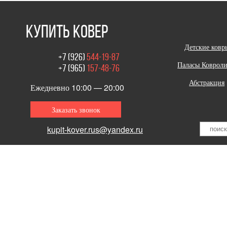
купить ковер
Детские ковр
+7 (926)
544-19-87
Паласы Коврол
+7 (965)
157-48-76
Абстракция
Ежедневно 10:00 — 20:00
Заказать звонок
vk
youtube
kupit-kover.rus@yandex.ru