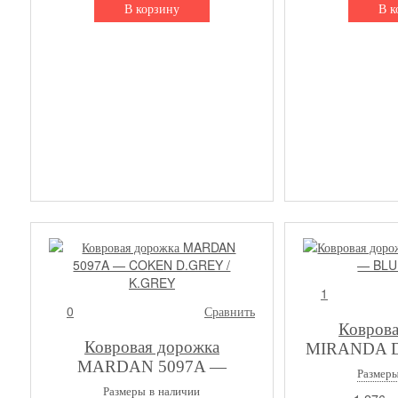
В корзину
В к
1
0
Сравнить
Коврова
Ковровая дорожка
MIRANDA D
MARDAN 5097A —
C
Размеры
COKEN D.GREY / K.GREY
Размеры в наличии