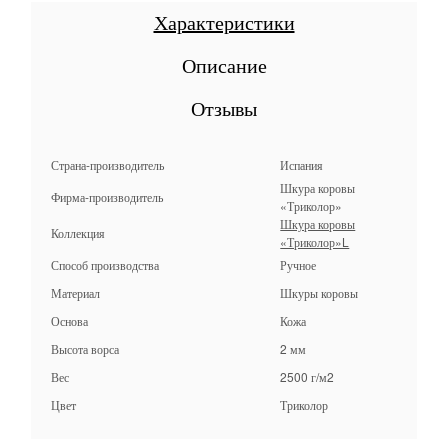
Характеристики
Описание
Отзывы
Страна-производитель
Испания
Шкура коровы
Фирма-производитель
«Триколор»
Шкура коровы
Коллекция
«Триколор»L
Способ производства
Ручное
Материал
Шкуры коровы
Основа
Кожа
Высота ворса
2 мм
Вес
2500 г/м2
Цвет
Триколор