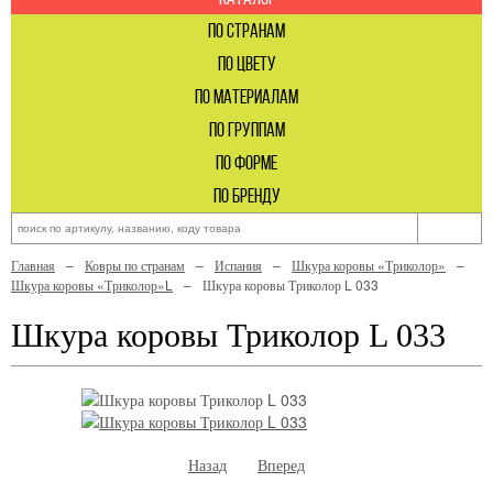
по странам
по цвету
по материалам
по группам
по форме
по бренду
Главная
Ковры по странам
Испания
Шкура коровы «Триколор»
Шкура коровы «Триколор»L
Шкура коровы Триколор L 033
Шкура коровы Триколор L 033
Назад
Вперед