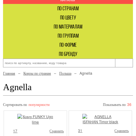
по странам
по цвету
по материалам
по группам
по форме
по бренду
Главная
Ковры по странам
Польша
Agnella
Agnella
Сортировать по
популярности
Показывать по
36
31
Сравнить
17
Сравнить