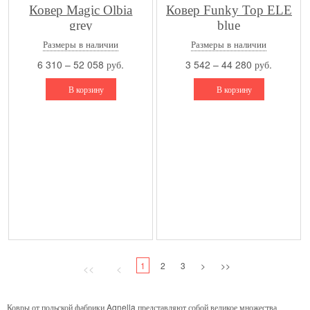
Ковер Magic Olbia
Ковер Funky Top ELE
grey
blue
Размеры в наличии
Размеры в наличии
6 310 – 52 058 руб.
3 542 – 44 280 руб.
В корзину
В корзину
1
2
3
>
>>
<<
<
Ковры от
польской
фабрики Agnella представляют собой великое множества