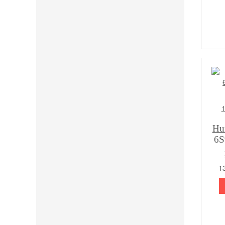
Hu
6S
13