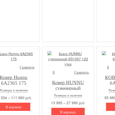
0
Сравнить
0
0
Сравнить
Ковер Hunnu
КОВ
Ковер HUNNU
6A2365 175
6A
сувенирный
Размеры в наличии
Раз
6S1307 122 утки
Размеры в наличии
 334 – 111 960 руб.
55 980
13 995 – 27 990 руб.
В корзину
В корзину