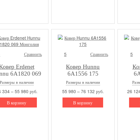
0
Сравнить
5
Сравнить
5
Ковер Erdenet
Ковер Hunnu
Ко
nnu 6A1820 069
6A1556 175
6A
Монголия
Размеры в наличии
Размеры в наличии
Раз
 334 – 55 980 руб.
55 980 – 76 132 руб.
26 124
В корзину
В корзину