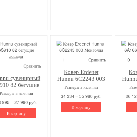
1
Сравнить
0
1
Сравнить
Ковер Erdenet
Ков
nnu сувенирный
Hunnu 6C2243 003
Hunnu
910 82 бегущие
Монголия
М
Размеры в наличии
Раз
лошади
Размеры в наличии
34 334 – 55 980 руб.
26 12
 995 – 27 990 руб.
В корзину
В корзину