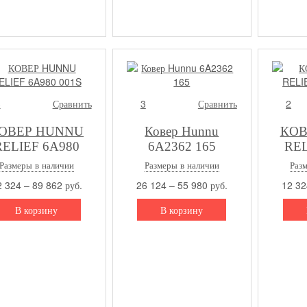
3
Сравнить
3
Сравнить
2
ОВЕР HUNNU
Ковер Hunnu
КОВ
RELIEF 6A980
6A2362 165
REL
001S
Размеры в наличии
Размеры в наличии
Раз
 324 – 89 862 руб.
26 124 – 55 980 руб.
12 32
В корзину
В корзину