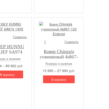
Сравнить
1
Сравнить
ЕР HUNNU
Ковер Chinggis
IEF 6A974
сувенирный 4s867-
130S
меры в наличии
122 Erdenet
Размеры в наличии
4 – 89 862 руб.
13 995 – 27 990 руб.
В корзину
В корзину