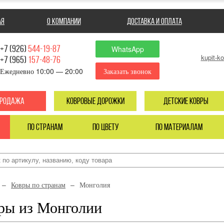
ая
О компании
Доставка и оплата
+7 (926)
544-19-87
WhatsApp
kupit-k
+7 (965)
157-48-76
vk
youtube
Ежедневно 10:00 — 20:00
Заказать звонок
продажа
ковровые дорожки
детские ковры
по странам
по цвету
по материалам
Ковры по странам
Монголия
ры из Монголии