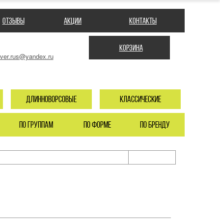
Отзывы
Акции
Контакты
Корзина
over.rus@yandex.ru
длинноворсовые
классические
по группам
по форме
по бренду