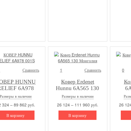
1
Сравнить
1
Сравнить
0
ОВЕР HUNNU
Ковер Erdenet
Ко
RELIEF 6A978
Hunnu 6A565 130
6A
001S
Монголия
Размеры в наличии
Размеры в наличии
Раз
 324 – 89 862 руб.
26 124 – 111 960 руб.
26 124
В корзину
В корзину