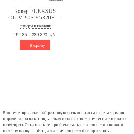
Ковер ELEXSUS
OLIMPOS Y5320F —
GREY / D.GREY
Размеры в наличии
19 185 – 239 820 руб.
В корзину
В последнее время стали набирать популярность ковры из смесовых материалов,
например: акрил-вискоза, ведь с таким составом клиент получает сразу несколько
преимуществ. От вискозы ковер приобретает мягкость и становится невероятно
приятным на ощупь, а благодаря акрилу становится более практичным,