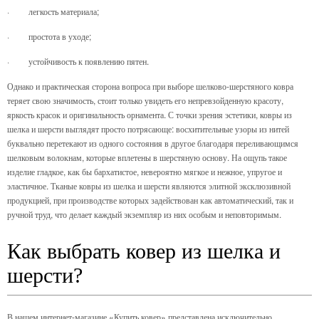
·
легкость материала;
·
простота в уходе;
·
устойчивость к появлению пятен.
Однако и практическая сторона вопроса при выборе шелково-шерстяного ковра
теряет свою значимость, стоит только увидеть его непревзойденную красоту,
яркость красок и оригинальность орнамента. С точки зрения эстетики, ковры из
шелка и шерсти выглядят просто потрясающе: восхитительные узоры из нитей
буквально перетекают из одного состояния в другое благодаря переливающимся
шелковым волокнам, которые вплетены в шерстяную основу. На ощупь такое
изделие гладкое, как бы бархатистое, невероятно мягкое и нежное, упругое и
эластичное. Тканые ковры из шелка и шерсти являются элитной эксклюзивной
продукцией, при производстве которых задействован как автоматический, так и
ручной труд, что делает каждый экземпляр из них особым и неповторимым.
Как выбрать ковер из шелка и
шерсти?
В нашем интернет-магазине «Купить ковер» представлена исключительно