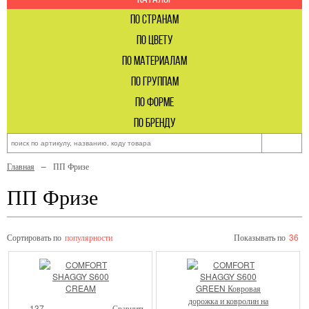
по странам
по цвету
по материалам
по группам
по форме
по бренду
Главная
ПП Фризе
ПП Фризе
Сортировать по
популярности
Показывать по
36
137
Сравнить