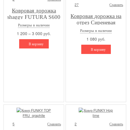
27
Сравнить
Ковровая дорожка
Ковровая дорожка на
shaggy FUTURA S600
отрез Сиреневая
— F.CREAM
Размеры в наличии
Дымка F2141A1R R
Размеры в наличии
1 200 – 3 000 руб.
sd
1 080 руб.
В корзину
В корзину
5
Сравнить
2
Сравнить