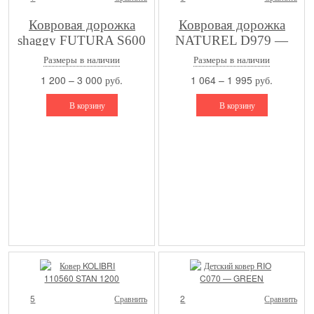
Ковровая дорожка
Ковровая дорожка
shaggy FUTURA S600
NATUREL D979 —
F.BLUE
BEIGE-BLUE
Размеры в наличии
Размеры в наличии
1 200 – 3 000 руб.
1 064 – 1 995 руб.
В корзину
В корзину
5
Сравнить
2
Сравнить