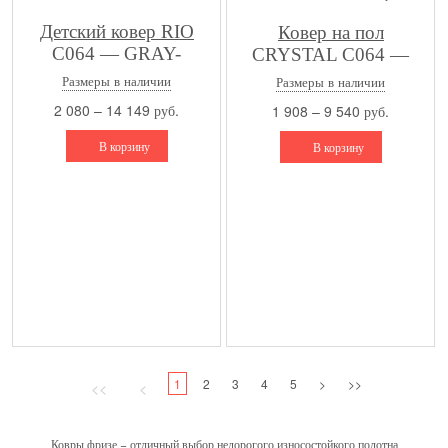
Детский ковер RIO
Ковер на пол
C064 — GRAY-
CRYSTAL С064 —
MULTICOLOR
MULTICOLOR
Размеры в наличии
Размеры в наличии
2 080 – 14 149 руб.
1 908 – 9 540 руб.
В корзину
В корзину
1
2
3
4
5
>
>>
<<
<
Ковры фризе − отличный выбор недорогого износостойкого полотна