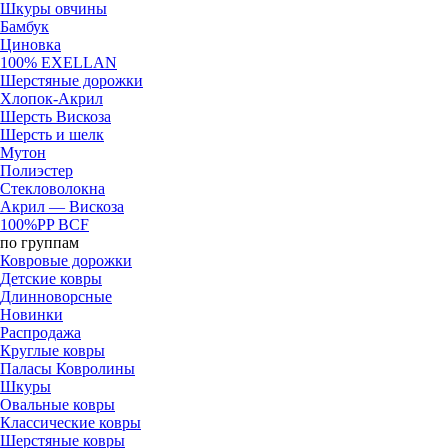
Шкуры овчины
Бамбук
Циновка
100% EXELLAN
Шерстяные дорожки
Хлопок-Акрил
Шерсть Вискоза
Шерсть и шелк
Мутон
Полиэстер
Стекловолокна
Акрил — Вискоза
100%PP BCF
по группам
Ковровые дорожки
Детские ковры
Длинноворсные
Новинки
Распродажа
Круглые ковры
Паласы Ковролины
Шкуры
Овальные ковры
Классические ковры
Шерстяные ковры