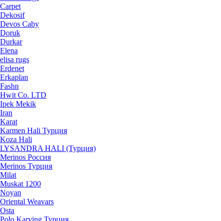
Carpet
Dekosif
Devos Caby
Doruk
Durkar
Elena
elisa rugs
Erdenet
Erkaplan
Fashn
Hwit Co. LTD
Ipek Mekik
Iran
Karat
Karmen Hali Турция
Koza Hali
LYSANDRA HALI (Турция)
Merinos Россия
Merinos Турция
Milat
Muskat 1200
Noyan
Oriental Weavars
Osta
Polo Karving Турция