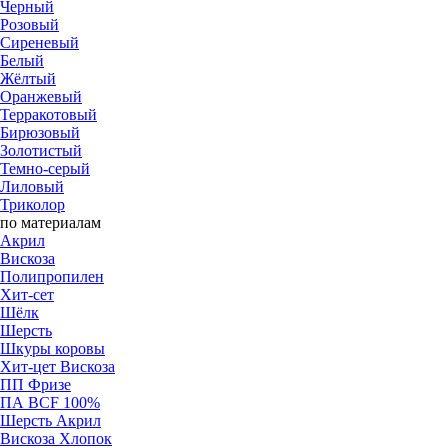
Черный
Розовый
Cиреневый
Белый
Жёлтый
Оранжевый
Терракотовый
Бирюзовый
Золотистый
Темно-серый
Лиловый
Триколор
по материалам
Акрил
Вискоза
Полипропилен
Хит-сет
Шёлк
Шерсть
Шкуры коровы
Хит-цет Вискоза
ПП Фризе
ПА BCF 100%
Шерсть Акрил
Вискоза Хлопок