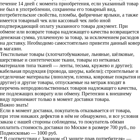
течение 14 дней с момента приобретения, если указанный товар
не был в употреблении, сохранены его товарный вид,
потребительские свойства, пломбы, фабричные ярлыки, а также
имеется товарный чек или кассовый чек либо иной
подтверждающий оплату указанного товара документ. При
обмене или возврате товара надлежащего качества возвращается
денежная сумма, уплаченную за товар, за исключением расходов
на доставку. Необходимо самостоятельно привезти данный ковер
в магазин.
Текстильные товары (хлопчатобумажные, льняные, шёлковые,
шерстяные и синтетические ткани, товары из нетканых
материалов типа тканей — ленты, тесьма, кружево и другие);
кабельная продукция (провода, шнуры, кабели); строительные и
отделочные материалы (линолеум, пленка, ковровые покрытия и
другие) и другие товары, отпускаемые на метраж входят в
перечень непродовольственных товаров надлежащего качества,
не подлежащих возврату или обмену. Претензии к внешнему
виду принимают только в момент доставки товара.
Важно знать!
Если в момент доставки, покупатель отказывается от товара,
при этом никаких дефектов в нём не обнаружено, и все условия
заказа с нашей стороны соблюдены, то покупатель обязан
оплатить стоимость доставки по Москве в размере 700 руб., по
Подмосковью — 1000 руб.
* В соответствии с Законом «О защите прав потребителя» —