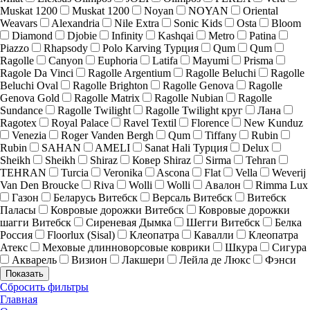
Muskat 1200
Muskat 1200
Noyan
NOYAN
Oriental
Weavars
Alexandria
Nile Extra
Sonic Kids
Osta
Bloom
Diamond
Djobie
Infinity
Kashqai
Metro
Patina
Piazzo
Rhapsody
Polo Karving Турция
Qum
Qum
Ragolle
Canyon
Euphoria
Latifa
Mayumi
Prisma
Ragole Da Vinci
Ragolle Argentium
Ragolle Beluchi
Ragolle
Beluchi Oval
Ragolle Brighton
Ragolle Genova
Ragolle
Genova Gold
Ragolle Matrix
Ragolle Nubian
Ragolle
Sundance
Ragolle Twilight
Ragolle Twilight круг
Лана
Ragotex
Royal Palace
Ravel Textil
Florence
New Kunduz
Venezia
Roger Vanden Bergh
Qum
Tiffany
Rubin
Rubin
SAHAN
AMELI
Sanat Hali Турция
Delux
Sheikh
Sheikh
Shiraz
Ковер Shiraz
Sirma
Tehran
TEHRAN
Turcia
Veronika
Ascona
Flat
Vella
Weverij
Van Den Broucke
Riva
Wolli
Wolli
Авалон
Rimma Lux
Газон
Беларусь Витебск
Версаль Витебск
Витебск
Паласы
Ковровые дорожки Витебск
Ковровые дорожки
шагги Витебск
Сиреневая Дымка
Шегги Витебск
Белка
Россия
Floorlux (Sisal)
Клеопатра
Кавалли
Клеопатра
Атекс
Меховые длинноворсовые коврики
Шкура
Сигура
Акварель
Визион
Лакшери
Лейла де Люкс
Фэнси
Показать
Сбросить фильтры
Главная