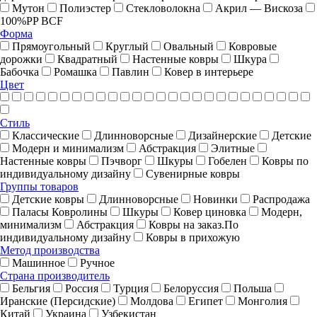
Мутон
Полиэстер
Стекловолокна
Акрил — Вискоза
100%PP BCF
Форма
Прямоугольный
Круглый
Овальный
Ковровые
дорожки
Квадратный
Настенные ковры
Шкура
Бабочка
Ромашка
Павлин
Ковер в интерьере
Цвет
Стиль
Классические
Длинноворсные
Дизайнерские
Детские
Модерн и минимализм
Абстракция
Элитные
Настенные ковры
Пэчворг
Шкуры
Гобелен
Ковры по
индивидуальному дизайну
Cувенирные ковры
Группы товаров
Детские ковры
Длинноворсные
Новинки
Распродажа
Паласы Ковролины
Шкуры
Ковер циновка
Модерн,
минимализм
Абстракция
Ковры на заказ.По
индивидуальному дизайну
Ковры в прихожую
Метод производства
Машинное
Ручное
Страна производитель
Бельгия
Россия
Турция
Белоруссия
Польша
Иранские (Персидские)
Молдова
Египет
Монголия
Китай
Украина
Узбекистан