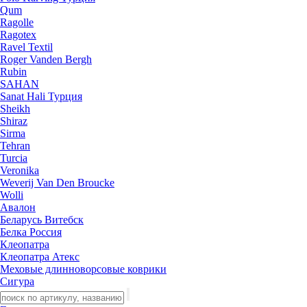
Qum
Ragolle
Ragotex
Ravel Textil
Roger Vanden Bergh
Rubin
SAHAN
Sanat Hali Турция
Sheikh
Shiraz
Sirma
Tehran
Turcia
Veronika
Weverij Van Den Broucke
Wolli
Авалон
Беларусь Витебск
Белка Россия
Клеопатра
Клеопатра Атекс
Меховые длинноворсовые коврики
Сигура