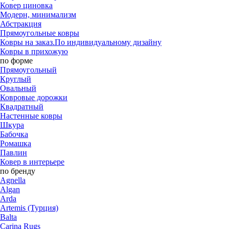
Ковер циновка
Модерн, минимализм
Абстракция
Прямоугольные ковры
Ковры на заказ.По индивидуальному дизайну
Ковры в прихожую
по форме
Прямоугольный
Круглый
Овальный
Ковровые дорожки
Квадратный
Настенные ковры
Шкура
Бабочка
Ромашка
Павлин
Ковер в интерьере
по бренду
Agnella
Algan
Arda
Artemis (Турция)
Balta
Carina Rugs