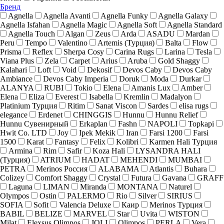
Бренд
Agnella
Agnella Avanti
Agnella Funky
Agnella Galaxy
Agnella Isfahan
Agnella Magic
Agnella Soft
Agnella Standard
Agnella Touch
Algan
Zeus
Arda
ASADU
Mardan
Peru
Tempo
Valentino
Artemis (Турция)
Balta
Flow
Prisma
Reflex
Sherpa Cosy
Carina Rugs
Larina
Tesla
Viana Plus
Zela
Carpet
Arius
Aruba
Gold Shaggy
Kalahari
Loft
Void
Dekosif
Devos Caby
Devos Caby
Ambiance
Devos Caby Imperia
Doruk
Moda
Durkar
ALANYA
RUBI
Tokio
Elena
Amanis Lux
Amber
Elena
Eliza
Everest
Isabella
Kremlin
Madalyon
Platinium Турция
Ritim
Sanat Viscon
Sardes
elisa rugs
elegance
Erdenet
CHINGGIS
Hunnu
Hunnu Relief
Hunnu Сувенирный
Erkaplan
Fashn
NAPOLI
Topkapi
Hwit Co. LTD
Joy
Ipek Mekik
Iran
Farsi 1200
Farsi
1500
Karat
Fantasy
Felix
Kolibri
Karmen Hali Турция
Armina
Rim
Safir
Koza Hali
LYSANDRA HALI
(Турция)
ATRIUM
HADAT
MEHENDI
MUMBAI
PETRA
Merinos Россия
ALABAMA
Atlantis
Buhara
Colizey
Comfort Shaggy
Crystal
Futura
Gavana
GRAFF
Laguna
LIMAN
Miranda
MONTANA
Naturel
Olympos
Ostin
PALERMO
Rio
Silver
SIRIUS
SOFIA
Sofit
Valencia Deluxe
Каир
Merinos Турция
BABIL
BELIZE
MARVEL
Star
Uvita
WISTON
Milat
Elexsus Olimpos
JOLI
Olimpos
PERLA
Vera