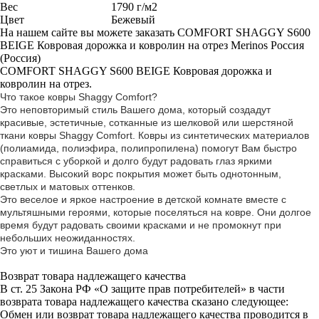
Вес
1790 г/м2
Цвет
Бежевый
На нашем сайте вы можете заказать COMFORT SHAGGY S600
BEIGE Ковровая дорожка и ковролин на отрез Merinos Россия
(Россия)
COMFORT SHAGGY S600 BEIGE Ковровая дорожка и
ковролин на отрез.
Что такое ковры Shaggy Comfort?
Это неповторимый стиль Вашего дома, который создадут
красивые, эстетичные, сотканные из шелковой или шерстяной
ткани ковры Shaggy Comfort. Ковры из синтетических материалов
(полиамида, полиэфира, полипропилена) помогут Вам быстро
справиться с уборкой и долго будут радовать глаз яркими
красками. Высокий ворс покрытия может быть однотонным,
светлых и матовых оттенков.
Это веселое и яркое настроение в детской комнате вместе с
мультяшными героями, которые поселяться на ковре. Они долгое
время будут радовать своими красками и не промокнут при
небольших неожиданностях.
Это уют и тишина Вашего дома
Возврат товара надлежащего качества
В ст. 25 Закона РФ «О защите прав потребителей» в части
возврата товара надлежащего качества сказано следующее:
Обмен или возврат товара надлежащего качества проводится в