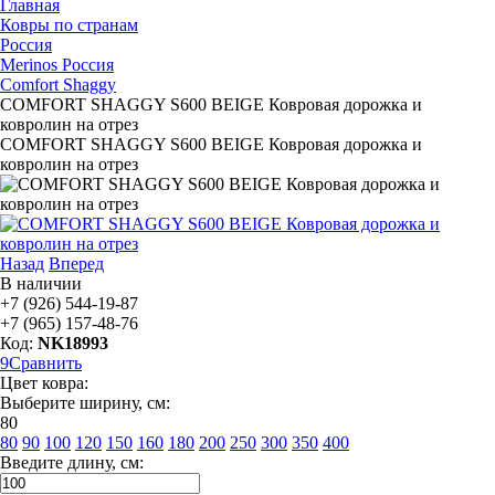
Главная
Ковры по странам
Россия
Merinos Россия
Comfort Shaggy
COMFORT SHAGGY S600 BEIGE Ковровая дорожка и
ковролин на отрез
COMFORT SHAGGY S600 BEIGE Ковровая дорожка и
ковролин на отрез
Назад
Вперед
В наличии
+7 (926) 544-19-87
+7 (965) 157-48-76
Код:
NK18993
9
Сравнить
Цвет ковра:
Выберите ширину, см:
80
80
90
100
120
150
160
180
200
250
300
350
400
Введите длину, см: