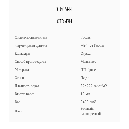
Описание
Отзывы
Страна-производитель
Россия
Фирма-производитель
Merinos Россия
Коллекция
Crystal
Способ производства
Машинное
Материал
ПП Фризе
Основа
Джут
Плотность ворса
304000 точек/м2
Высота ворса
12 мм
Вес
2409 г/м2
Зеленый, ​
Цвета
разноцветный