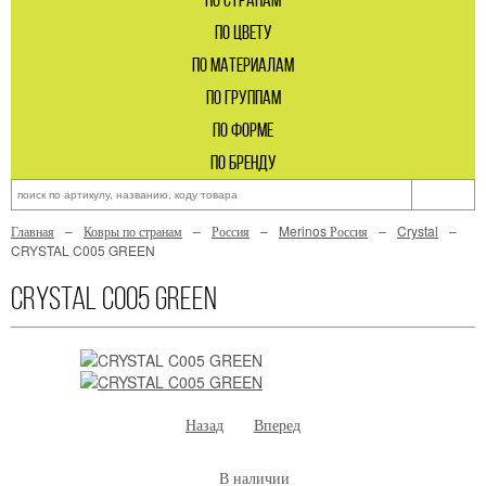
по странам
по цвету
по материалам
по группам
по форме
по бренду
Главная
Ковры по странам
Россия
Merinos Россия
Crystal
CRYSTAL C005 GREEN
CRYSTAL C005 GREEN
Назад
Вперед
В наличии