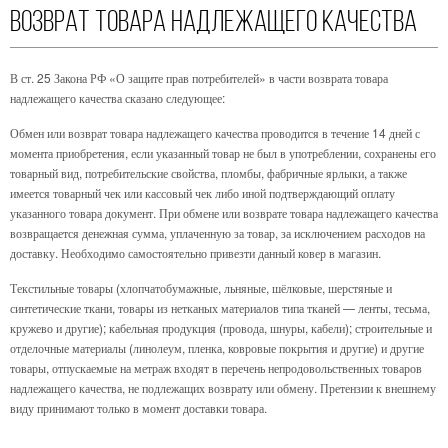
Возврат товара надлежащего качества
В ст. 25 Закона РФ «О защите прав потребителей» в части возврата товара
надлежащего качества сказано следующее:
Обмен или возврат товара надлежащего качества проводится в течение 14 дней с
момента приобретения, если указанный товар не был в употреблении, сохранены его
товарный вид, потребительские свойства, пломбы, фабричные ярлыки, а также
имеется товарный чек или кассовый чек либо иной подтверждающий оплату
указанного товара документ. При обмене или возврате товара надлежащего качества
возвращается денежная сумма, уплаченную за товар, за исключением расходов на
доставку. Необходимо самостоятельно привезти данный ковер в магазин.
Текстильные товары (хлопчатобумажные, льняные, шёлковые, шерстяные и
синтетические ткани, товары из нетканых материалов типа тканей — ленты, тесьма,
кружево и другие); кабельная продукция (провода, шнуры, кабели); строительные и
отделочные материалы (линолеум, пленка, ковровые покрытия и другие) и другие
товары, отпускаемые на метраж входят в перечень непродовольственных товаров
надлежащего качества, не подлежащих возврату или обмену. Претензии к внешнему
виду принимают только в момент доставки товара.