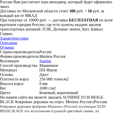
России Вам рассчитает наш менеджер, который будет оформлять
заказ.
Доставка по Московской области стоит
300
руб. +
10
руб. за
каждый км от МКАД
При покупке от 10000 руб. — доставка
БЕСПЛАТНАЯ
по всем
крупным городам России, где есть пункты выдачи заказов
транспортных копаний: ПЭК, Деловые линии, Кит, Байкал
Сервис.
Характеристики
Описание
Отзывы
Страна-производитель
Россия
Фирма-производитель
Merinos Россия
Коллекция
Sunrise
Способ производства
Машинное
Материал
ПП Фризе
Основа
Джут
Плотность ворса
256 000 точек/м2
Высота ворса
9 мм
Вес
1690 г/м2
Цвета
Бежевый, коричневый
На нашем сайте вы можете заказать SUNRISE D130 BEIGE-
BLACK Ковровые дорожки на отрез. Merinos Россия (Россия)
Ковровые дорожки фабрики Меринос (Россия) коллекции D130
BEIGE-BLACK это исполнение в разной цветовой гамме, из