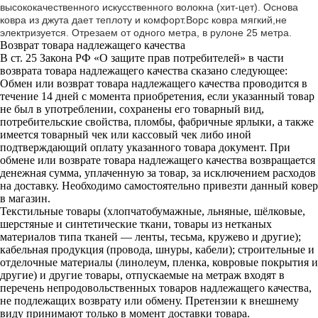
высококачественного искусственного волокна (хит-цет). Основа
ковра из джута дает теплоту и комфорт.Ворс ковра мягкий,не
электризуется. Отрезаем от одного метра, в рулоне 25 метра.
Возврат товара надлежащего качества
В ст. 25 Закона РФ «О защите прав потребителей» в части
возврата товара надлежащего качества сказано следующее:
Обмен или возврат товара надлежащего качества проводится в
течение 14 дней с момента приобретения, если указанный товар
не был в употреблении, сохранены его товарный вид,
потребительские свойства, пломбы, фабричные ярлыки, а также
имеется товарный чек или кассовый чек либо иной
подтверждающий оплату указанного товара документ. При
обмене или возврате товара надлежащего качества возвращается
денежная сумма, уплаченную за товар, за исключением расходов
на доставку. Необходимо самостоятельно привезти данный ковер
в магазин.
Текстильные товары (хлопчатобумажные, льняные, шёлковые,
шерстяные и синтетические ткани, товары из нетканых
материалов типа тканей — ленты, тесьма, кружево и другие);
кабельная продукция (провода, шнуры, кабели); строительные и
отделочные материалы (линолеум, пленка, ковровые покрытия и
другие) и другие товары, отпускаемые на метраж входят в
перечень непродовольственных товаров надлежащего качества,
не подлежащих возврату или обмену. Претензии к внешнему
виду принимают только в момент доставки товара.