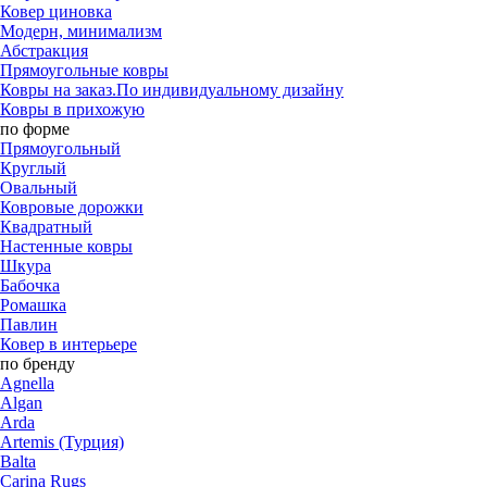
Ковер циновка
Модерн, минимализм
Абстракция
Прямоугольные ковры
Ковры на заказ.По индивидуальному дизайну
Ковры в прихожую
по форме
Прямоугольный
Круглый
Овальный
Ковровые дорожки
Квадратный
Настенные ковры
Шкура
Бабочка
Ромашка
Павлин
Ковер в интерьере
по бренду
Agnella
Algan
Arda
Artemis (Турция)
Balta
Carina Rugs