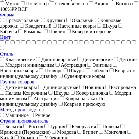
Мутон
Полиэстер
Стекловолокна
Акрил — Вискоза
100%PP BCF
Форма
Прямоугольный
Круглый
Овальный
Ковровые
дорожки
Квадратный
Настенные ковры
Шкура
Бабочка
Ромашка
Павлин
Ковер в интерьере
Цвет
Стиль
Классические
Длинноворсные
Дизайнерские
Детские
Модерн и минимализм
Абстракция
Элитные
Настенные ковры
Пэчворг
Шкуры
Гобелен
Ковры по
индивидуальному дизайну
Cувенирные ковры
Группы товаров
Детские ковры
Длинноворсные
Новинки
Распродажа
Паласы Ковролины
Шкуры
Ковер циновка
Модерн,
минимализм
Абстракция
Ковры на заказ.По
индивидуальному дизайну
Ковры в прихожую
Метод производства
Машинное
Ручное
Страна производитель
Бельгия
Россия
Турция
Белоруссия
Польша
Иранские (Персидские)
Молдова
Египет
Монголия
Китай
Украина
Узбекистан