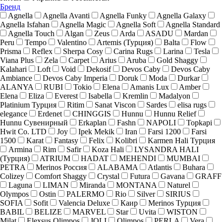
Бренд
Agnella
Agnella Avanti
Agnella Funky
Agnella Galaxy
Agnella Isfahan
Agnella Magic
Agnella Soft
Agnella Standard
Agnella Touch
Algan
Zeus
Arda
ASADU
Mardan
Peru
Tempo
Valentino
Artemis (Турция)
Balta
Flow
Prisma
Reflex
Sherpa Cosy
Carina Rugs
Larina
Tesla
Viana Plus
Zela
Carpet
Arius
Aruba
Gold Shaggy
Kalahari
Loft
Void
Dekosif
Devos Caby
Devos Caby
Ambiance
Devos Caby Imperia
Doruk
Moda
Durkar
ALANYA
RUBI
Tokio
Elena
Amanis Lux
Amber
Elena
Eliza
Everest
Isabella
Kremlin
Madalyon
Platinium Турция
Ritim
Sanat Viscon
Sardes
elisa rugs
elegance
Erdenet
CHINGGIS
Hunnu
Hunnu Relief
Hunnu Сувенирный
Erkaplan
Fashn
NAPOLI
Topkapi
Hwit Co. LTD
Joy
Ipek Mekik
Iran
Farsi 1200
Farsi
1500
Karat
Fantasy
Felix
Kolibri
Karmen Hali Турция
Armina
Rim
Safir
Koza Hali
LYSANDRA HALI
(Турция)
ATRIUM
HADAT
MEHENDI
MUMBAI
PETRA
Merinos Россия
ALABAMA
Atlantis
Buhara
Colizey
Comfort Shaggy
Crystal
Futura
Gavana
GRAFF
Laguna
LIMAN
Miranda
MONTANA
Naturel
Olympos
Ostin
PALERMO
Rio
Silver
SIRIUS
SOFIA
Sofit
Valencia Deluxe
Каир
Merinos Турция
BABIL
BELIZE
MARVEL
Star
Uvita
WISTON
Milat
Elexsus Olimpos
JOLI
Olimpos
PERLA
Vera