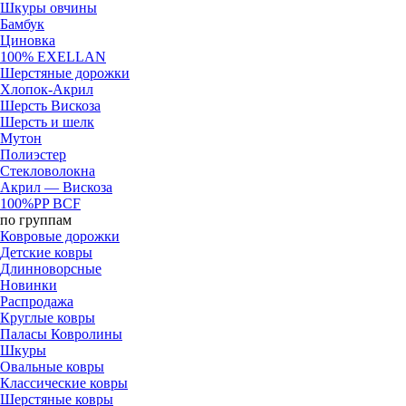
Шкуры овчины
Бамбук
Циновка
100% EXELLAN
Шерстяные дорожки
Хлопок-Акрил
Шерсть Вискоза
Шерсть и шелк
Мутон
Полиэстер
Стекловолокна
Акрил — Вискоза
100%PP BCF
по группам
Ковровые дорожки
Детские ковры
Длинноворсные
Новинки
Распродажа
Круглые ковры
Паласы Ковролины
Шкуры
Овальные ковры
Классические ковры
Шерстяные ковры