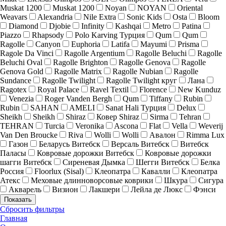
Muskat 1200
Muskat 1200
Noyan
NOYAN
Oriental
Weavars
Alexandria
Nile Extra
Sonic Kids
Osta
Bloom
Diamond
Djobie
Infinity
Kashqai
Metro
Patina
Piazzo
Rhapsody
Polo Karving Турция
Qum
Qum
Ragolle
Canyon
Euphoria
Latifa
Mayumi
Prisma
Ragole Da Vinci
Ragolle Argentium
Ragolle Beluchi
Ragolle
Beluchi Oval
Ragolle Brighton
Ragolle Genova
Ragolle
Genova Gold
Ragolle Matrix
Ragolle Nubian
Ragolle
Sundance
Ragolle Twilight
Ragolle Twilight круг
Лана
Ragotex
Royal Palace
Ravel Textil
Florence
New Kunduz
Venezia
Roger Vanden Bergh
Qum
Tiffany
Rubin
Rubin
SAHAN
AMELI
Sanat Hali Турция
Delux
Sheikh
Sheikh
Shiraz
Ковер Shiraz
Sirma
Tehran
TEHRAN
Turcia
Veronika
Ascona
Flat
Vella
Weverij
Van Den Broucke
Riva
Wolli
Wolli
Авалон
Rimma Lux
Газон
Беларусь Витебск
Версаль Витебск
Витебск
Паласы
Ковровые дорожки Витебск
Ковровые дорожки
шагги Витебск
Сиреневая Дымка
Шегги Витебск
Белка
Россия
Floorlux (Sisal)
Клеопатра
Кавалли
Клеопатра
Атекс
Меховые длинноворсовые коврики
Шкура
Сигура
Акварель
Визион
Лакшери
Лейла де Люкс
Фэнси
Показать
Сбросить фильтры
Главная