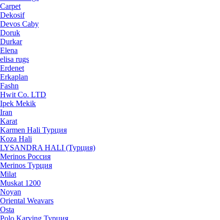
Carpet
Dekosif
Devos Caby
Doruk
Durkar
Elena
elisa rugs
Erdenet
Erkaplan
Fashn
Hwit Co. LTD
Ipek Mekik
Iran
Karat
Karmen Hali Турция
Koza Hali
LYSANDRA HALI (Турция)
Merinos Россия
Merinos Турция
Milat
Muskat 1200
Noyan
Oriental Weavars
Osta
Polo Karving Турция