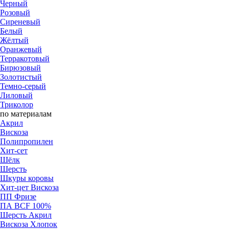
Черный
Розовый
Cиреневый
Белый
Жёлтый
Оранжевый
Терракотовый
Бирюзовый
Золотистый
Темно-серый
Лиловый
Триколор
по материалам
Акрил
Вискоза
Полипропилен
Хит-сет
Шёлк
Шерсть
Шкуры коровы
Хит-цет Вискоза
ПП Фризе
ПА BCF 100%
Шерсть Акрил
Вискоза Хлопок