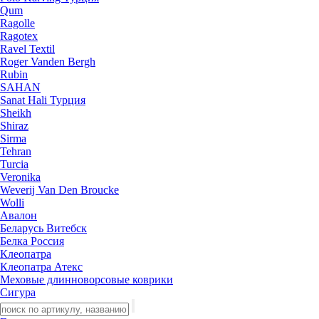
Qum
Ragolle
Ragotex
Ravel Textil
Roger Vanden Bergh
Rubin
SAHAN
Sanat Hali Турция
Sheikh
Shiraz
Sirma
Tehran
Turcia
Veronika
Weverij Van Den Broucke
Wolli
Авалон
Беларусь Витебск
Белка Россия
Клеопатра
Клеопатра Атекс
Меховые длинноворсовые коврики
Сигура