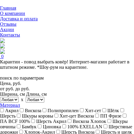
Главная
О компании
Доставка и оплата
Отзывы
Акции
Контакты
0
Карантин - повод выбрать ковёр! Интернет-магазин работает в
штатном режиме. *Шоу-рум на карантине.
поиск по параметрам
Цена, руб.
от
руб.
до
руб.
Ширина, см
Длина, см
x
Материал
Акрил
Вискоза
Полипропилен
Хит-сет
Шёлк
Шерсть
Шкуры коровы
Хит-цет Вискоза
ПП Фризе
ПА BCF 100%
Шерсть Акрил
Вискоза Хлопок
Шкуры
овчины
Бамбук
Циновка
100% EXELLAN
Шерстяные
дорожки
Хлопок-Акрил
Шерсть Вискоза
Шерсть и шелк